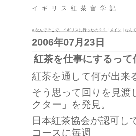
イギリス紅茶留学記
« なんでそこで、イギリスに行ったの？？
|
メイン
|
なんで
2006年07月23日
紅茶を仕事にするって
紅茶を通して何が出来
そう思って回りを見渡
クター」を発見。
日本紅茶協会が認可し
コースに毎週