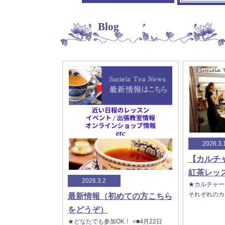
Blog
2026.3.
【カルチ
紅茶レッス
2026.3.2
★カルチャー
それぞれのカル
最新情報（初めての方こちら
をどうぞ）
★どなたでも参加OK！ ⭐️■4月22日