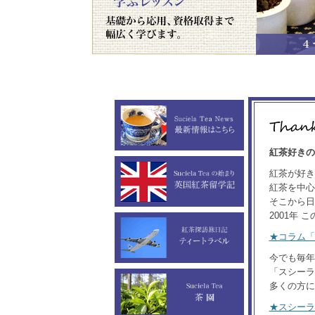
紅茶好きの
紅茶が好き
紅茶を中心
そこから日
2001年
★コラム「
今でも毎年
「スシーラ
多くの方に
★スシーラ